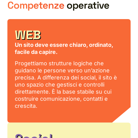
Competenze
operative
WEB
Un sito deve essere chiaro, ordinato,
facile da capire.
Progettiamo strutture logiche che
guidano le persone verso un’azione
precisa. A differenza dei social, il sito è
uno spazio che gestisci e controlli
direttamente. È la base stabile su cui
costruire comunicazione, contatti e
crescita.