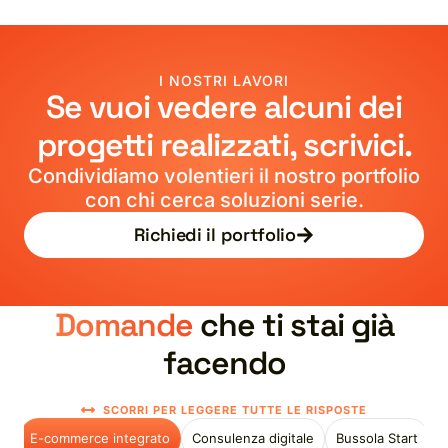
I NOSTRI LAVORI
Se vuoi vedere alcuni dei
progetti realizzati, scrivici.
Condividiamo volentieri il nostro portfolio
con chi cerca soluzioni serie.
Richiedi il portfolio
Domande
che ti stai già
facendo
SCORRI PER LEGGERE TUTTE LE RISPOSTE
E-commerce integrato
Consulenza digitale
Bussola Start